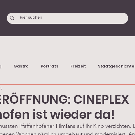
g
Gastro
Porträts
Freizeit
Stadtgeschichte
t
ERÖFFNUNG: CINEPLEX
ofen ist wieder da!
ssten Pfaffenhofener Filmfans auf ihr Kino verzichten.
 
ngenen Wochen nämlich umgebaut und 
modernisiert.
 A