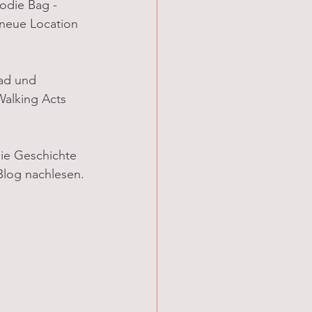
odie Bag - 
neue Location  
ad und 
Walking Acts 
die Geschichte 
Blog nachlesen.