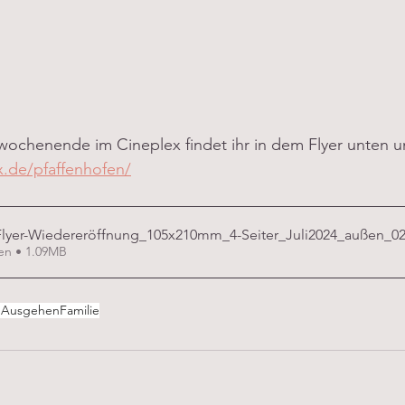
wochenende im Cineplex findet ihr in dem Flyer unten un
x.de/pfaffenhofen/
lyer-Wiedereröffnung_105x210mm_4-Seiter_Juli2024_außen_0
en • 1.09MB
g
Ausgehen
Familie