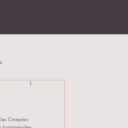
n
Das Cineplex  
m
 kommenden 