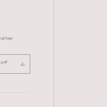
d hier: 
2
.pdf