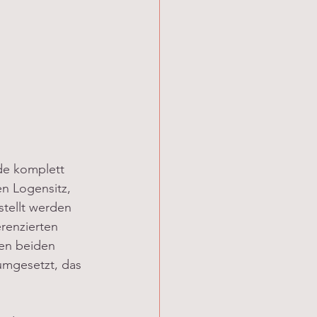
de komplett 
en Logensitz, 
stellt werden 
renzierten 
en beiden 
mgesetzt, das 