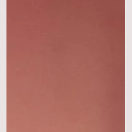
29. Apr.
1 Min. Lesezeit
AKTUELLES
MITMACHEN: Foto-Aktion zum
FEST DER DEMOKRATIE