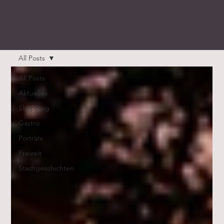
All Posts
All Posts
Aktuelles
Shopping
Gastro
Porträts
Freizeit
Stadtgeschichten