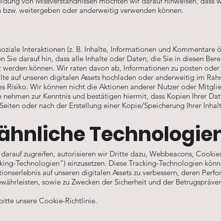
meidung von Missverständnissen möchten wir darauf hinweisen, dass
n bzw. weitergeben oder anderweitig verwenden können.
soziale Interaktionen (z. B. Inhalte, Informationen und Kommentare 
 Sie darauf hin, dass alle Inhalte oder Daten, die Sie in diesen Ber
 werden können. Wir raten davon ab, Informationen zu posten oder mi
lte auf unseren digitalen Assets hochladen oder anderweitig im Ra
es Risiko. Wir können nicht die Aktionen anderer Nutzer oder Mitglied
Sie nehmen zur Kenntnis und bestätigen hiermit, dass Kopien Ihrer Da
Seiten oder nach der Erstellung einer Kopie/Speicherung Ihrer Inhal
ähnliche Technologie
arauf zugreifen, autorisieren wir Dritte dazu, Webbeacons, Cookies
king-Technologien“) einzusetzen. Diese Tracking-Technologien könne
ionserlebnis auf unseren digitalen Assets zu verbessern, deren Perf
währleisten, sowie zu Zwecken der Sicherheit und der Betrugspräven
itte unsere Cookie-Richtlinie.