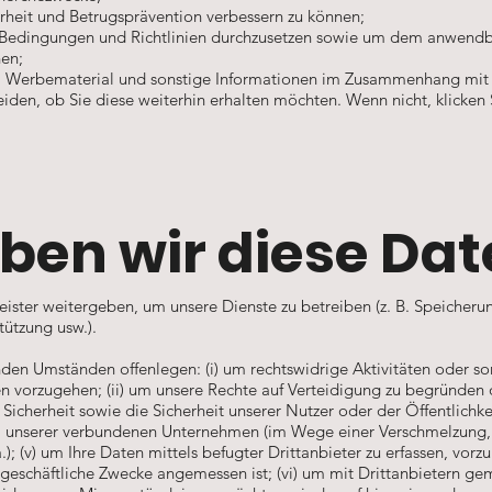
rheit und Betrugsprävention verbessern zu können;
 Bedingungen und Richtlinien durchzusetzen sowie um dem anwendba
en;
, Werbematerial und sonstige Informationen im Zusammenhang mit u
iden, ob Sie diese weiterhin erhalten möchten. Wenn nicht, klicken 
ben wir diese Dat
eister weitergeben, um unsere Dienste zu betreiben (z. B. Speicher
tützung usw.).
den Umständen offenlegen: (i) um rechtswidrige Aktivitäten oder son
 vorzugehen; (ii) um unsere Rechte auf Verteidigung zu begründen o
icherheit sowie die Sicherheit unserer Nutzer oder der Öffentlichkeit
m unserer verbundenen Unternehmen (im Wege einer Verschmelzung, 
); (v) um Ihre Daten mittels befugter Drittanbieter zu erfassen, vorzu
r geschäftliche Zwecke angemessen ist; (vi) um mit Drittanbietern g