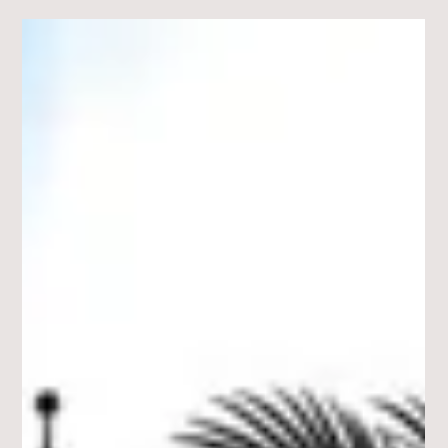
14. Juli
1 Min. Lesezeit
FREIZEIT
DOLCE VITA in Pfaffenhofen