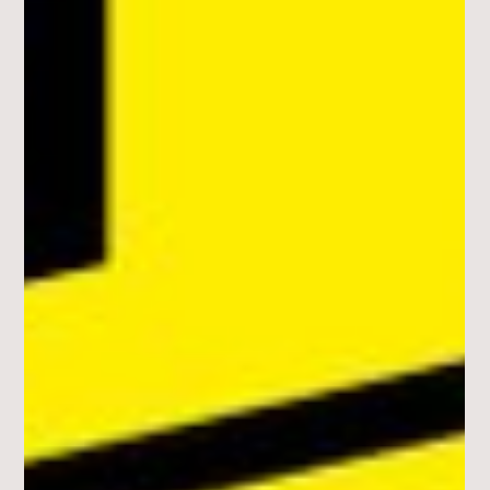
1. März
3 Min. Lesezeit
AKTUELLES
SVentura: Zurück ins Leben