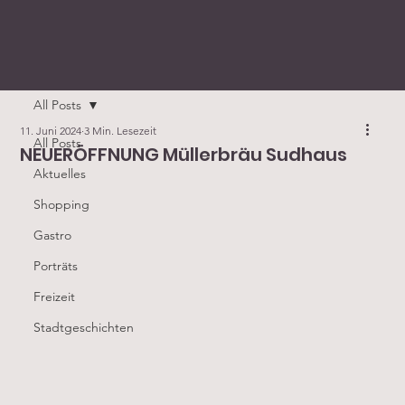
All Posts
11. Juni 2024
3 Min. Lesezeit
All Posts
NEUERÖFFNUNG Müllerbräu Sudhaus
Aktuelles
Shopping
Gastro
Porträts
Freizeit
Stadtgeschichten