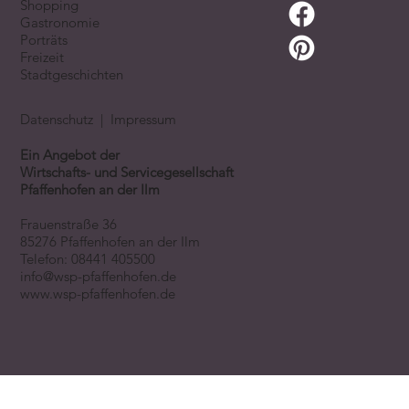
Shopping
Gastronomie
Porträts
Freizeit
Stadtgeschichten
Datenschutz
|
Impressum
Ein Angebot der
Wirtschafts- und Servicegesellschaft
Pfaffenhofen an der Ilm
Frauenstraße 36
85276 Pfaffenhofen an der Ilm
Telefon:
08441 405500
info@wsp-pfaffenhofen.de
www.wsp-pfaffenhofen.de