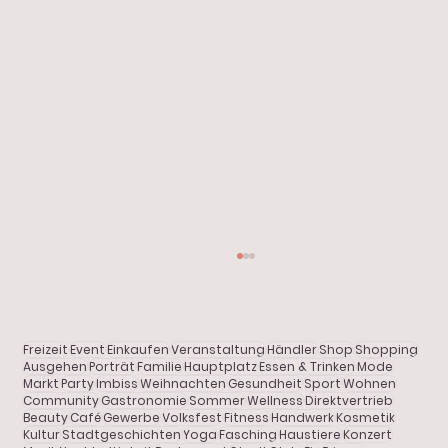
Start
Alle Beiträge
Aktuelles
Freizeit
Event
Einkaufen
Veranstaltung
Händler
Shop
Shopping
Shopping
Ausgehen
Porträt
Familie
Hauptplatz
Essen & Trinken
Mode
Markt
Party
Imbiss
Weihnachten
Gesundheit
Sport
Wohnen
Community
Gastronomie
Sommer
Wellness
Direktvertrieb
Gastronomie
Beauty
Café
Gewerbe
Volksfest
Fitness
Handwerk
Kosmetik
Kultur
Stadtgeschichten
Yoga
Fasching
Haustiere
Konzert