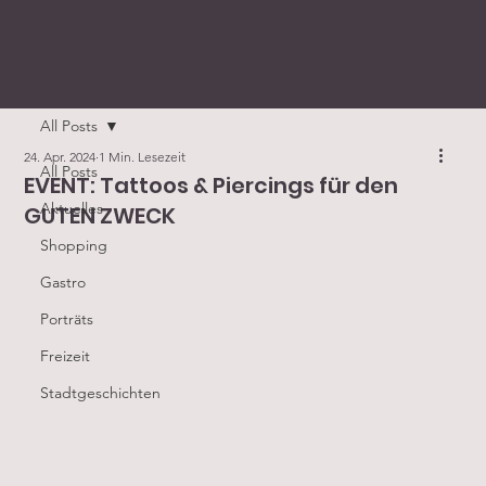
All Posts
24. Apr. 2024
1 Min. Lesezeit
All Posts
EVENT: Tattoos & Piercings für den
Aktuelles
GUTEN ZWECK
Shopping
Gastro
Porträts
Freizeit
Stadtgeschichten