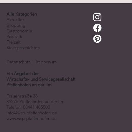
Alle Kategorien
Aktuelles
Shopping
Gastronomie
Porträts
Freizeit
Stadtgeschichten
Datenschutz
|
Impressum
Ein Angebot der
Wirtschafts- und Servicegesellschaft
Pfaffenhofen an der Ilm
Frauenstraße 36
85276 Pfaffenhofen an der Ilm
Telefon:
08441 405500
info@wsp-pfaffenhofen.de
www.wsp-pfaffenhofen.de