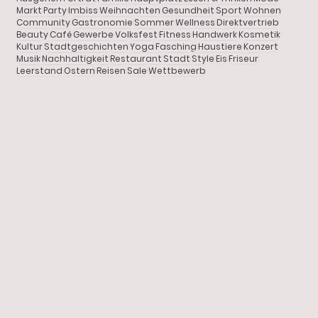
Markt
Party
Imbiss
Weihnachten
Gesundheit
Sport
Wohnen
Community
Gastronomie
Sommer
Wellness
Direktvertrieb
Gastronomie
Beauty
Café
Gewerbe
Volksfest
Fitness
Handwerk
Kosmetik
Kultur
Stadtgeschichten
Yoga
Fasching
Haustiere
Konzert
Porträt
Musik
Nachhaltigkeit
Restaurant
Stadt
Style
Eis
Friseur
Leerstand
Ostern
Reisen
Sale
Wettbewerb
JETZT in der LÖWENSTRASSE:
Freizeit
Gartenglück & Blütenkunst
Stadtgeschichten