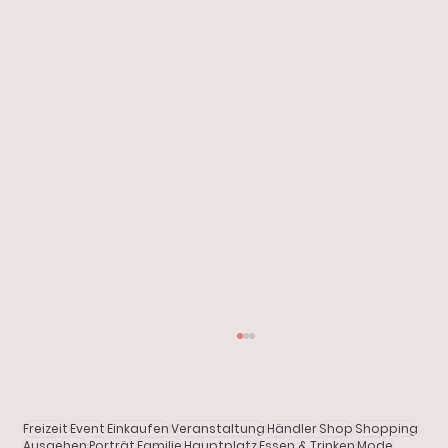
Start
Alle Beiträge
Aktuelles
Freizeit
Event
Einkaufen
Veranstaltung
Händler
Shop
Shopping
Shopping
Ausgehen
Porträt
Familie
Hauptplatz
Essen & Trinken
Mode