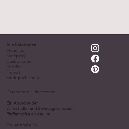
Alle Kategorien
Aktuelles
Shopping
Gastronomie
Porträts
Freizeit
Stadtgeschichten
Datenschutz
|
Impressum
Ein Angebot der
Wirtschafts- und Servicegesellschaft
Pfaffenhofen an der Ilm
Frauenstraße 36