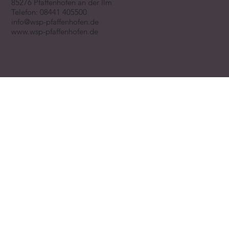
85276 Pfaffenhofen an der Ilm
Telefon:
08441 405500
info@wsp-pfaffenhofen.de
www.wsp-pfaffenhofen.de