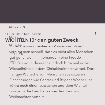
All Posts
14. Dez. 2023
1 Min. Lesezeit
All Posts
WICHTELN für den guten Zweck
Aktuelles
In der konsumorientierten Vorweihnachtszeit 
vergisst man schnell, dass es nicht allen Menschen 
Shopping
gut geht - wenn ihr jemandem eine Freude 
Gastro
machen wollt, dann schaut doch bitte mal in der 
Wichtelhütte auf dem Christkindlmarkt vorbei. Dort 
Porträts
hängen Wünsche von Menschen aus sozialen 
Freizeit
Einrichtungen wie Caritas und Regens Wagner. Ihr 
Stadtgeschichten
könnt euch einen aussuchen und dem Wichtel 
bringen - die Geschenke werden dann vor 
Weihnachten verteilt.