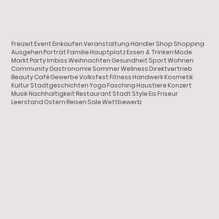
Alle Beiträge
Aktuelles
Freizeit
Event
Einkaufen
Veranstaltung
Händler
Shop
Shopping
Shopping
Ausgehen
Porträt
Familie
Hauptplatz
Essen & Trinken
Mode
Markt
Party
Imbiss
Weihnachten
Gesundheit
Sport
Wohnen
Community
Gastronomie
Sommer
Wellness
Direktvertrieb
Gastronomie
Beauty
Café
Gewerbe
Volksfest
Fitness
Handwerk
Kosmetik
Kultur
Stadtgeschichten
Yoga
Fasching
Haustiere
Konzert
Porträt
Musik
Nachhaltigkeit
Restaurant
Stadt
Style
Eis
Friseur
Leerstand
Ostern
Reisen
Sale
Wettbewerb
WÜNSCHE WAHR WERDEN LASSEN mit
Freizeit
dem Pfaffenhofener Wichtel
Stadtgeschichten