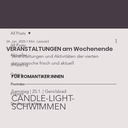
All Posts
24. Jan. 2025
1 Min. Lesezeit
All Posts
VERANSTALTUNGEN am Wochenende
Aktuelles
Veranstaltungen und Aktivitäten der vierten 
Januarwoche frisch und aktuell
Shopping
Gastro
FÜR ROMANTIKER:INNEN
Porträts
Samstag | 25.1. | Gerolsbad
Freizeit
CANDLE-LIGHT-
Stadtgeschichten
SCHWIMMEN