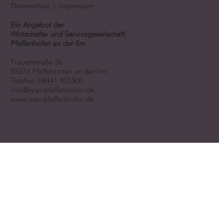
Datenschutz
|
Impressum
Ein Angebot der
Wirtschafts- und Servicegesellschaft
Pfaffenhofen an der Ilm
Frauenstraße 36
85276 Pfaffenhofen an der Ilm
Telefon:
08441 405500
info@wsp-pfaffenhofen.de
www.wsp-pfaffenhofen.de