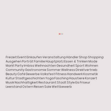
Start
Alle Beiträge
Aktuelles
Freizeit
Event
Einkaufen
Veranstaltung
Händler
Shop
Shopping
Shopping
Ausgehen
Porträt
Familie
Hauptplatz
Essen & Trinken
Mode
Markt
Party
Imbiss
Weihnachten
Gesundheit
Sport
Wohnen
Community
Gastronomie
Sommer
Wellness
Direktvertrieb
Gastronomie
Beauty
Café
Gewerbe
Volksfest
Fitness
Handwerk
Kosmetik
Kultur
Stadtgeschichten
Yoga
Fasching
Haustiere
Konzert
Porträt
Musik
Nachhaltigkeit
Restaurant
Stadt
Style
Eis
Friseur
Leerstand
Ostern
Reisen
Sale
Wettbewerb
JETZT in der LÖWENSTRASSE:
Freizeit
Gartenglück & Blütenkunst
Stadtgeschichten