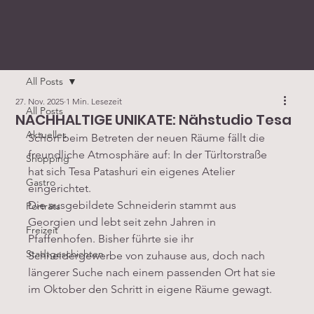
All Posts
27. Nov. 2025
1 Min. Lesezeit
All Posts
NACHHALTIGE UNIKATE: Nähstudio Tesa
Aktuelles
Schon beim Betreten der neuen Räume fällt die 
freundliche Atmosphäre auf: In der Türltorstraße 
Shopping
hat sich Tesa Patashuri ein eigenes Atelier 
Gastro
eingerichtet.
Die ausgebildete Schneiderin stammt aus 
Porträts
Georgien und lebt seit zehn Jahren in 
Freizeit
Pfaffenhofen. Bisher führte sie ihr 
Stadtgeschichten
Schneidergewerbe von zuhause aus, doch nach 
längerer Suche nach einem passenden Ort hat sie 
im Oktober den Schritt in eigene Räume gewagt.