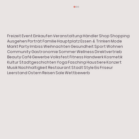
Start
Alle Beiträge
Aktuelles
Freizeit
Event
Einkaufen
Veranstaltung
Händler
Shop
Shopping
Shopping
Ausgehen
Porträt
Familie
Hauptplatz
Essen & Trinken
Mode
Markt
Party
Imbiss
Weihnachten
Gesundheit
Sport
Wohnen
Community
Gastronomie
Sommer
Wellness
Direktvertrieb
Gastronomie
Beauty
Café
Gewerbe
Volksfest
Fitness
Handwerk
Kosmetik
Kultur
Stadtgeschichten
Yoga
Fasching
Haustiere
Konzert
SVentura: Zurück ins Leben
Porträt
Musik
Nachhaltigkeit
Restaurant
Stadt
Style
Eis
Friseur
Leerstand
Ostern
Reisen
Sale
Wettbewerb
Freizeit
Stadtgeschichten