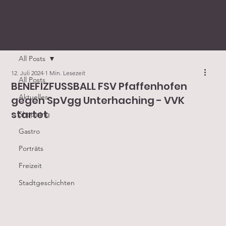
All Posts
12. Juli 2024
1 Min. Lesezeit
All Posts
BENEFIZFUSSBALL FSV Pfaffenhofen
Aktuelles
gegen SpVgg Unterhaching - VVK
startet
Shopping
Gastro
Porträts
Freizeit
Stadtgeschichten