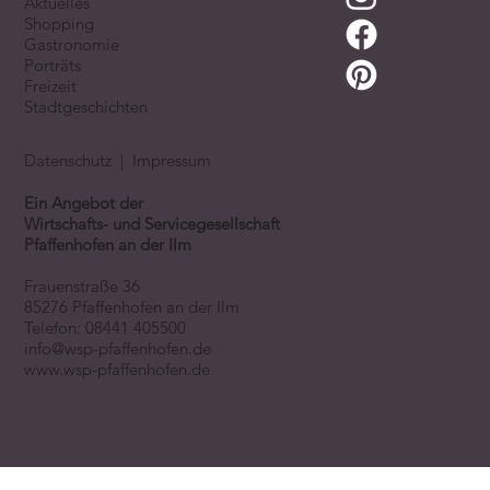
Aktuelles
Shopping
Gastronomie
Porträts
Freizeit
Stadtgeschichten
Datenschutz
|
Impressum
Ein Angebot der
Wirtschafts- und Servicegesellschaft
Pfaffenhofen an der Ilm
Frauenstraße 36
85276 Pfaffenhofen an der Ilm
Telefon:
08441 405500
info@wsp-pfaffenhofen.de
www.wsp-pfaffenhofen.de