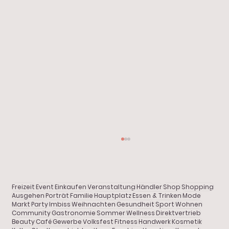
Start
Alle Beiträge
Aktuelles
Freizeit
Event
Einkaufen
Veranstaltung
Händler
Shop
Shopping
Shopping
Ausgehen
Porträt
Familie
Hauptplatz
Essen & Trinken
Mode
Markt
Party
Imbiss
Weihnachten
Gesundheit
Sport
Wohnen
Community
Gastronomie
Sommer
Wellness
Direktvertrieb
Gastronomie
Beauty
Café
Gewerbe
Volksfest
Fitness
Handwerk
Kosmetik