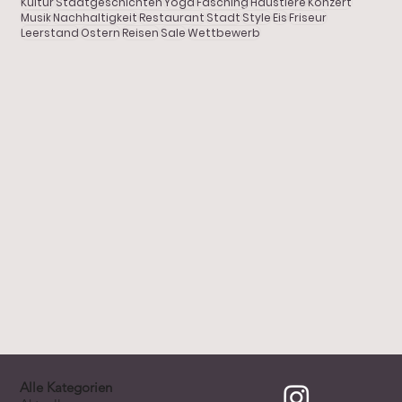
Kultur
Stadtgeschichten
Yoga
Fasching
Haustiere
Konzert
DOLCE VITA in Pfaffenhofen
Porträt
Musik
Nachhaltigkeit
Restaurant
Stadt
Style
Eis
Friseur
Leerstand
Ostern
Reisen
Sale
Wettbewerb
Freizeit
Stadtgeschichten
Alle Kategorien