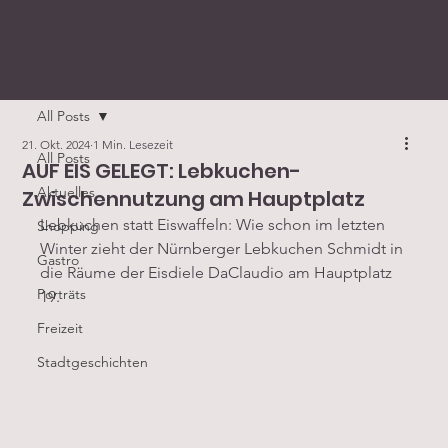
All Posts
21. Okt. 2024
1 Min. Lesezeit
All Posts
AUF EIS GELEGT: Lebkuchen-
Aktuelles
Zwischennutzung am Hauptplatz
Lebkuchen statt Eiswaffeln: Wie schon im letzten 
Shopping
Winter zieht der Nürnberger Lebkuchen Schmidt in 
Gastro
die Räume der Eisdiele DaClaudio am Hauptplatz 
Porträts
19.
Freizeit
Stadtgeschichten