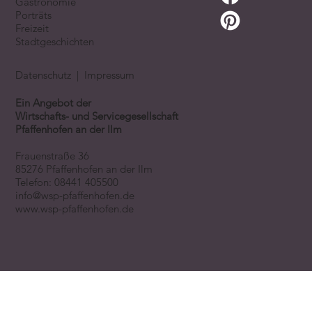
Gastronomie
Porträts
Freizeit
Stadtgeschichten
Datenschutz
|
Impressum
Ein Angebot der
Wirtschafts- und Servicegesellschaft
Pfaffenhofen an der Ilm
Frauenstraße 36
85276 Pfaffenhofen an der Ilm
Telefon:
08441 405500
info@wsp-pfaffenhofen.de
www.wsp-pfaffenhofen.de