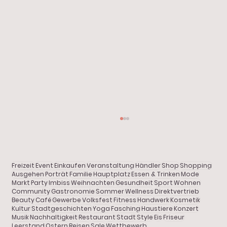
Start
Alle Beiträge
Aktuelles
Freizeit
Event
Einkaufen
Veranstaltung
Händler
Shop
Shopping
Shopping
Ausgehen
Porträt
Familie
Hauptplatz
Essen & Trinken
Mode
Markt
Party
Imbiss
Weihnachten
Gesundheit
Sport
Wohnen
Community
Gastronomie
Sommer
Wellness
Direktvertrieb
Gastronomie
Beauty
Café
Gewerbe
Volksfest
Fitness
Handwerk
Kosmetik
Kultur
Stadtgeschichten
Yoga
Fasching
Haustiere
Konzert
Porträt
Musik
Nachhaltigkeit
Restaurant
Stadt
Style
Eis
Friseur
Leerstand
Ostern
Reisen
Sale
Wettbewerb