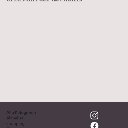
FRISCHEN WIND ins Haus bringen -
Freizeit
Innenausstattung HOHENLEITNER
Stadtgeschichten
Alle Kategorien
Aktuelles
Shopping