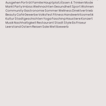
Shopping
Ausgehen
Porträt
Familie
Hauptplatz
Essen & Trinken
Mode
Markt
Party
Imbiss
Weihnachten
Gesundheit
Sport
Wohnen
Community
Gastronomie
Sommer
Wellness
Direktvertrieb
Gastronomie
Beauty
Café
Gewerbe
Volksfest
Fitness
Handwerk
Kosmetik
Kultur
Stadtgeschichten
Yoga
Fasching
Haustiere
Konzert
DOLCE VITA in Pfaffenhofen
Porträt
Musik
Nachhaltigkeit
Restaurant
Stadt
Style
Eis
Friseur
Leerstand
Ostern
Reisen
Sale
Wettbewerb
Freizeit
Stadtgeschichten