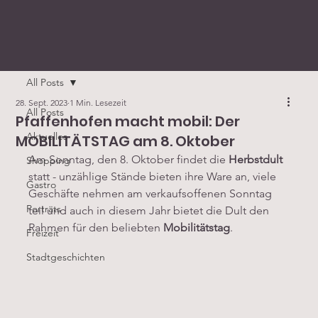
All Posts
28. Sept. 2023
1 Min. Lesezeit
All Posts
Pfaffenhofen macht mobil: Der
Aktuelles
MOBILITÄTSTAG am 8. Oktober
Am Sonntag, den 8. Oktober findet die 
Herbstdult
Shopping
statt - unzählige Stände bieten ihre Ware an, viele 
Gastro
Geschäfte nehmen am verkaufsoffenen Sonntag 
Porträts
teil und auch in diesem Jahr bietet die Dult den 
Rahmen für den beliebten 
Mobilitätstag
.
Freizeit
Stadtgeschichten