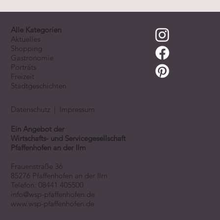
Alle Kategorien
Aktuelles
Shopping
Gastronomie
Porträts
Freizeit
Stadtgeschichten
Datenschutz
|
Impressum
Ein Angebot der
Wirtschafts- und Servicegesellschaft
Pfaffenhofen an der Ilm
Frauenstraße 36
85276 Pfaffenhofen an der Ilm
Telefon:
08441 405500
info@wsp-pfaffenhofen.de
www.wsp-pfaffenhofen.de