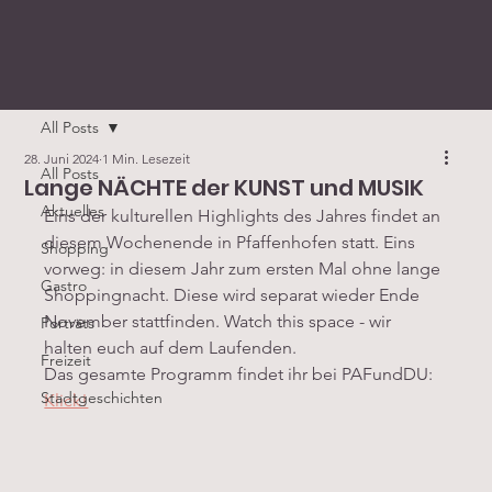
All Posts
28. Juni 2024
1 Min. Lesezeit
All Posts
Lange NÄCHTE der KUNST und MUSIK
Aktuelles
Eins der kulturellen Highlights des Jahres findet an 
diesem Wochenende in Pfaffenhofen statt. Eins 
Shopping
vorweg: in diesem Jahr zum ersten Mal ohne lange 
Gastro
Shoppingnacht. Diese wird separat wieder Ende 
November stattfinden. Watch this space - wir 
Porträts
halten euch auf dem Laufenden.
Freizeit
Das gesamte Programm findet ihr bei PAFundDU: 
Stadtgeschichten
Klick!