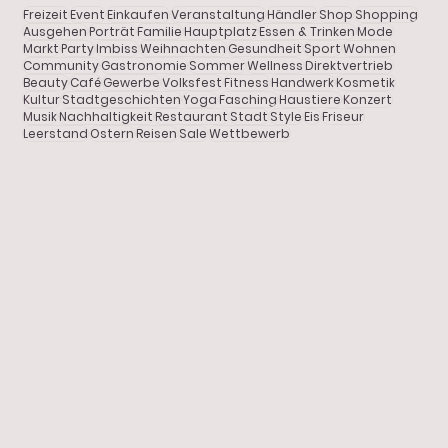
Freizeit
Event
Einkaufen
Veranstaltung
Händler
Shop
Shopping
Shopping
Ausgehen
Porträt
Familie
Hauptplatz
Essen & Trinken
Mode
Markt
Party
Imbiss
Weihnachten
Gesundheit
Sport
Wohnen
Community
Gastronomie
Sommer
Wellness
Direktvertrieb
Gastronomie
Beauty
Café
Gewerbe
Volksfest
Fitness
Handwerk
Kosmetik
Kultur
Stadtgeschichten
Yoga
Fasching
Haustiere
Konzert
DOLCE VITA in Pfaffenhofen
Porträt
Musik
Nachhaltigkeit
Restaurant
Stadt
Style
Eis
Friseur
Leerstand
Ostern
Reisen
Sale
Wettbewerb
Freizeit
Stadtgeschichten