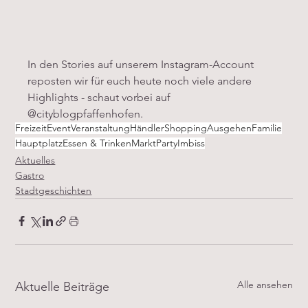
In den Stories auf unserem Instagram-Account 
reposten wir für euch heute noch viele andere 
Highlights - schaut vorbei auf 
@cityblogpfaffenhofen.
Freizeit
Event
Veranstaltung
Händler
Shopping
Ausgehen
Familie
Hauptplatz
Essen & Trinken
Markt
Party
Imbiss
Aktuelles
Gastro
Stadtgeschichten
Alle ansehen
Aktuelle Beiträge