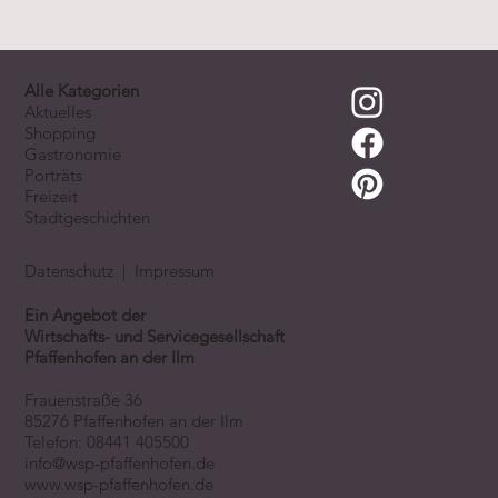
Alle Kategorien
Aktuelles
Shopping
Gastronomie
Porträts
Freizeit
Stadtgeschichten
Datenschutz
|
Impressum
Ein Angebot der
Wirtschafts- und Servicegesellschaft
Pfaffenhofen an der Ilm
Frauenstraße 36
85276 Pfaffenhofen an der Ilm
Telefon:
08441 405500
info@wsp-pfaffenhofen.de
www.wsp-pfaffenhofen.de