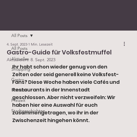
All Posts
4. Sept. 2023
1 Min. Lesezeit
All Posts
Gastro-Guide für Volksfestmuffel
Aktuelles
Aktualisiert:
8. Sept. 2023
Ihr habt schon wieder genug von den 
Shopping
Zelten oder seid generell keine Volksfest-
Gastro
Fans? Diese Woche haben viele Cafés und 
Restaurants in der Innenstadt 
Porträts
geschlossen. Aber nicht verzweifeln: Wir 
Freizeit
haben hier eine Auswahl für euch 
Stadtgeschichten
zusammengetragen, wo ihr in der 
Zwischenzeit hingehen könnt.