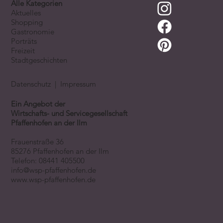
Alle Kategorien
Aktuelles
Shopping
Gastronomie
Porträts
Freizeit
Stadtgeschichten
Datenschutz
|
Impressum
Ein Angebot der
Wirtschafts- und Servicegesellschaft
Pfaffenhofen an der Ilm
Frauenstraße 36
85276 Pfaffenhofen an der Ilm
Telefon:
08441 405500
info@wsp-pfaffenhofen.de
www.wsp-pfaffenhofen.de