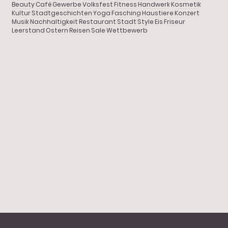
Beauty
Café
Gewerbe
Volksfest
Fitness
Handwerk
Kosmetik
Kultur
Stadtgeschichten
Yoga
Fasching
Haustiere
Konzert
Porträt
Musik
Nachhaltigkeit
Restaurant
Stadt
Style
Eis
Friseur
Leerstand
Ostern
Reisen
Sale
Wettbewerb
JETZT in der LÖWENSTRASSE:
Freizeit
Gartenglück & Blütenkunst
Stadtgeschichten