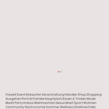
Start
Alle Beiträge
Aktuelles
Freizeit
Event
Einkaufen
Veranstaltung
Händler
Shop
Shopping
Shopping
Ausgehen
Porträt
Familie
Hauptplatz
Essen & Trinken
Mode
Markt
Party
Imbiss
Weihnachten
Gesundheit
Sport
Wohnen
Community
Gastronomie
Sommer
Wellness
Direktvertrieb
Gastronomie